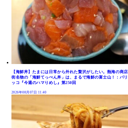
【海鮮丼】たまには日常から外れた贅沢がしたい。熱海の商店
街名物の「海鮮てっぺん丼」は、まるで海鮮の富士山！：パリ
ッコ『今週のハマりめし』第250回
2026年08月07日 11:40