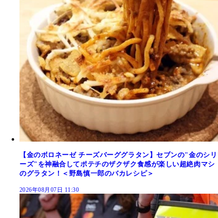
【金のボロネーゼ チーズバーググラタン】セブンの"金のシリ
ーズ"を神融合してポテチのザクザク食感が楽しい超絶肉マシ
のグラタン！＜野島慎一郎のバカレシピ＞
2026年08月07日 11:30