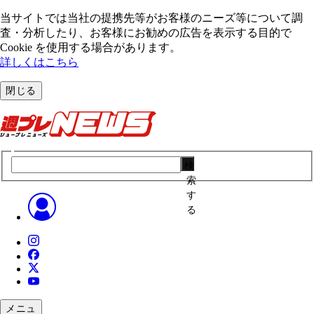
当サイトでは当社の提携先等がお客様のニーズ等について調
査・分析したり、お客様にお勧めの広告を表⽰する⽬的で
Cookie を使⽤する場合があります。
詳しくはこちら
閉じる
検
索
す
る
メニュ