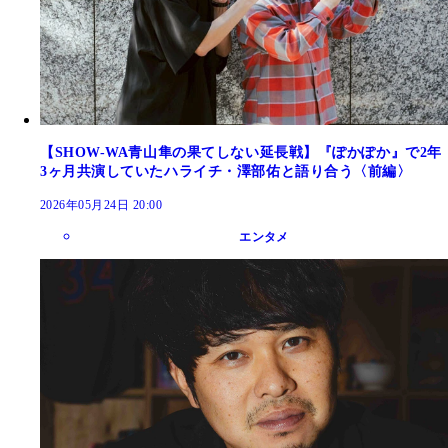
【SHOW-WA青山隼の果てしない延長戦】『ぽかぽか』で2年
3ヶ月共演していたハライチ・澤部佑と語り合う〈前編〉
2026年05月24日 20:00
エンタメ