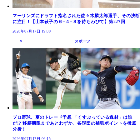
マーリンズにドラフト指名された佐々木麟太郎選手、その決断
に注目！【山本萩子の６−４−３を待ちわびて】第227回
2026年07月17日 19:00
スポーツ
プロ野球、夏のトレード予想 「くすぶっている逸材」は誰
だ!? 移籍期限まであとわずか。各球団の補強ポイントを徹底
分析！
2026年07月17日 06:15