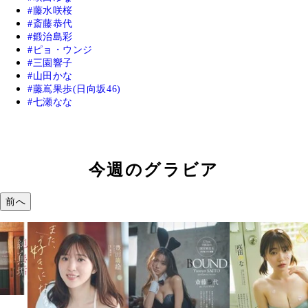
藤水咲桜
斎藤恭代
鍛治島彩
ピョ・ウンジ
三園響子
山田かな
藤嶌果歩(日向坂46)
七瀬なな
今週のグラビア
前へ