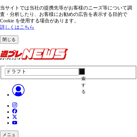
当サイトでは当社の提携先等がお客様のニーズ等について調
査・分析したり、お客様にお勧めの広告を表⽰する⽬的で
Cookie を使⽤する場合があります。
詳しくはこちら
閉じる
検
索
す
る
メニュ