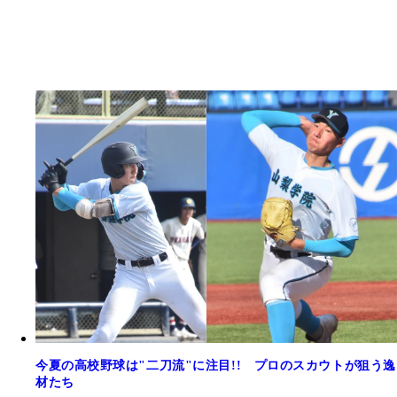
今夏の高校野球は"二刀流"に注目!! プロのスカウトが狙う逸
材たち